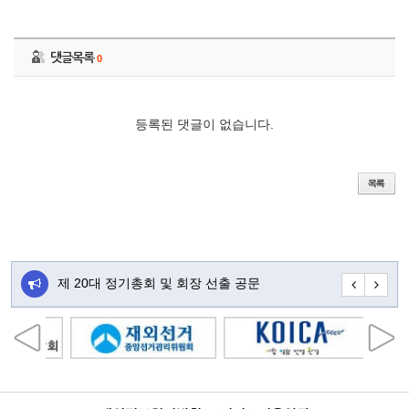
댓글목록
0
등록된 댓글이 없습니다.
주…
제 20대 정기총회 및 회장 선출 공문
초대합니다