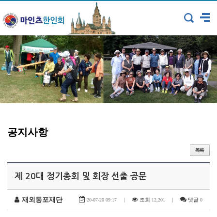
공지사항
제 20대 정기총회 및 회장 선출 공문
재외동포재단
|
조회
|
댓글
20-07-20 09:17
12,201
0