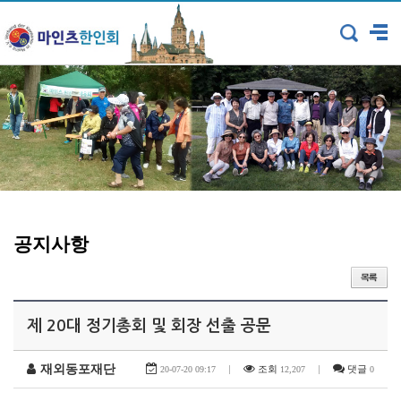
공지사항
제 20대 정기총회 및 회장 선출 공문
재외동포재단
|
조회
|
댓글
20-07-20 09:17
12,207
0