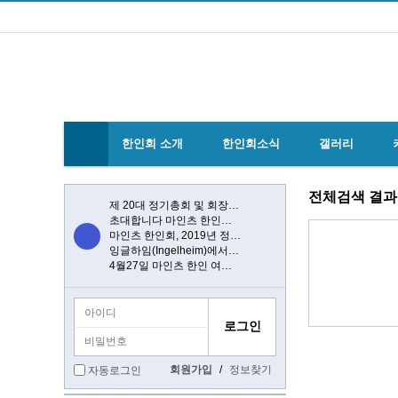
한인회 소개
한인회소식
갤러리
전체검색 결과
제 20대 정기총회 및 회장 선출 공문
초대합니다 마인츠 한인회 문화 행사 2020…
마인츠 한인회, 2019년 정기총회 개최
잉글하임(Ingelheim)에서 한국전통 결…
4월27일 마인츠 한인 여성합창단10회 연주…
회원가입
/
정보찾기
자동로그인