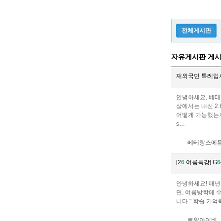
전체게시판
자유게시판 게시
재외국민 특례입시
안녕하세요, 베테
상에서는 내신 2
어떻게 가능했는지,
s…
베테랑스에
[2
6
여름특강] G
6
안녕하세요! 매년
면, 여름방학에 수학
니다." 학습 기억
로얄아이비