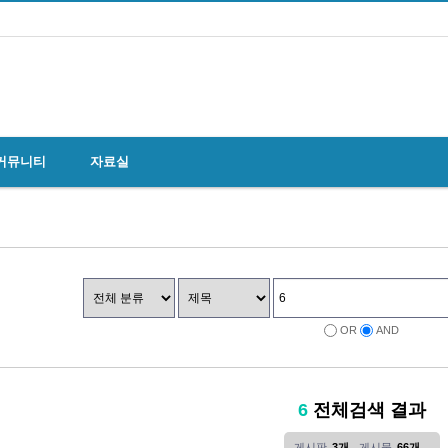
커뮤니티
자료실
OR
AND
6
전체검색 결과
게시판
3개
게시물
66개