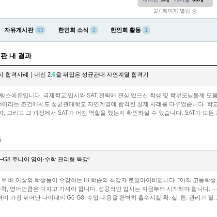
1/7 페이지 열람 중
자유게시판
한인회 소식
한인회 활동
63
2
1
판 내 결과
 합격사례｜내신 2.
6
을 뒤집은 성균관대 자연계열 합격기
랑스에듀입니다. 국제학교 입시와 SAT 전략에 관심 있으신 학생 및 학부모님들께 도움
.6이라는 조건에서도 성균관대학교 자연계열에 합격한 실제 사례를 다루었습니다. 학교
 그리고 그 과정에서 SAT가 어떤 역할을 했는지 확인하실 수 있습니다. SAT가 모든 걸
듀
–G8 주니어 영어·수학 관리형 특강!
 두 배 이상의 학생들이 수강하는 IB 학습의 최강자 로얄아이비입니다. "아직 고등학생
, 영어만큼은 다지고 가셔야 합니다. 성공적인 입시는 지금부터 시작해야 합니다. -------------
력이 가장 뛰어난 나이대의 G6-G8. 수업 내용을 완벽히 흡수시킬 확. 실. 한. 관리가 필