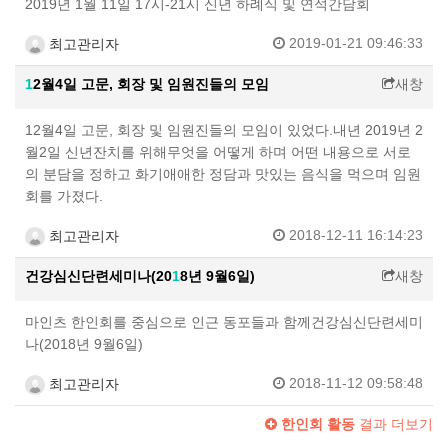
2019년 1월 11일 17시-21시 신년 하례식 및 연석간담회
2019-01-21 09:46:33
최고관리자
1
2월4일 고문, 회장 및 임원진들의 모임
새창
12월4일 고문, 회장 및 임원진들의 모임이 있었다.내년 2019년 2
월2일 신년잔치를 위해무엇을 어떻게 하며 어떤 내용으로 서로
의 분담을 정하고 화기애애한 정담과 맛있는 음식을 먹으며 임원
회를 가졌다.
2018-12-11 16:14:23
최고관리자
건강심신단련세미나(20
1
8년 9월6일)
새창
마인츠 한인회를 중심으로 인근 동포들과 함께건강심신단련세미
나(2018년 9월6일)
2018-11-12 09:58:48
최고관리자
한인회 활동
결과 더보기