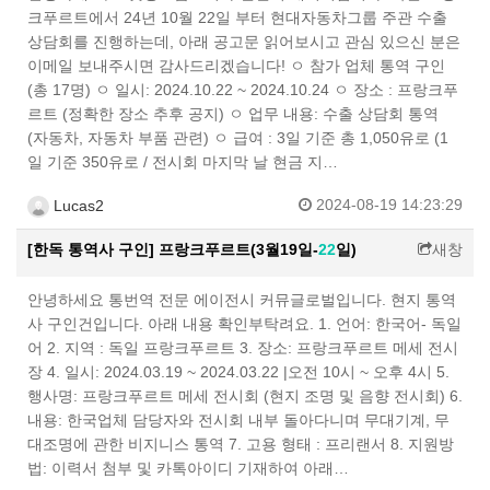
크푸르트에서 24년 10월 22일 부터 현대자동차그룹 주관 수출
상담회를 진행하는데, 아래 공고문 읽어보시고 관심 있으신 분은
이메일 보내주시면 감사드리겠습니다! ㅇ 참가 업체 통역 구인
(총 17명) ㅇ 일시: 2024.10.22 ~ 2024.10.24 ㅇ 장소 : 프랑크푸
르트 (정확한 장소 추후 공지) ㅇ 업무 내용: 수출 상담회 통역
(자동차, 자동차 부품 관련) ㅇ 급여 : 3일 기준 총 1,050유로 (1
일 기준 350유로 / 전시회 마지막 날 현금 지…
2024-08-19 14:23:29
Lucas2
[한독 통역사 구인] 프랑크푸르트(3월19일-
2
2
일)
새창
안녕하세요 통번역 전문 에이전시 커뮤글로벌입니다. 현지 통역
사 구인건입니다. 아래 내용 확인부탁려요. 1. 언어: 한국어- 독일
어 2. 지역 : 독일 프랑크푸르트 3. 장소: 프랑크푸르트 메세 전시
장 4. 일시: 2024.03.19 ~ 2024.03.22 |오전 10시 ~ 오후 4시 5.
행사명: 프랑크푸르트 메세 전시회 (현지 조명 및 음향 전시회) 6.
내용: 한국업체 담당자와 전시회 내부 돌아다니며 무대기계, 무
대조명에 관한 비지니스 통역 7. 고용 형태 : 프리랜서 8. 지원방
법: 이력서 첨부 및 카톡아이디 기재하여 아래…