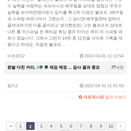
수 실력을 자랑하는 파브리시오 베우둠을 상대로 엄청난 주짓수
실력을 보이며컨텐더로서 입지를 확고히 다졌던 볼코프. (베우둠
과 스파링 파트너여서 그랬는지.. 그 당시엔 베우둠한테 잡혀서
끌려내려가면 다들 끝이라고 생각했었죠) 그런 볼코프의 상대로
나온 톰 아스피날 은 헤비급 복싱 챔프 타이슨 퓨리 의 스파링 파
트너 였습니다. 그래서 그런지 14전 중 12전을 넉아웃 기록을 세
웠다고 하네요. 처음엔 볼코프…
아르2012
2022-04-01 11:13:54
왼발 다친 커리,
2
주 후 재검 예정 ... 검사 결과 중요
새창
핑키2
2022-03-31 21:51:53
자유게시판
결과 더보기
1
3
4
5
6
7
8
9
10
2