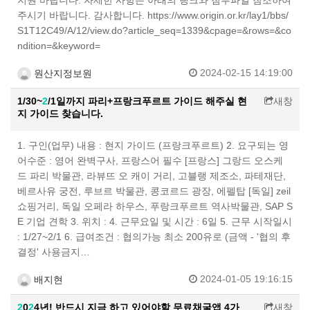
지원 바랍니다. 자세한 사항은 아래의 링크와 첨부파일 참조하여
주시기 바랍니다. 감사합니다. https://www.origin.or.kr/lay1/bbs/
S1T12C49/A/12/view.do?article_seq=1339&cpage=&rows=&co
ndition=&keyword=
2024-02-15 14:19:00
원산지정보원
1/30~
2
/1일까지 파리+프랑크푸르트 가이드 해주실 현
새창
지 가이드 찾습니다.
1. 구인(업무) 내용 : 현지 가이드 (프랑크푸르트) 2. 요구되는 영
어수준 : 영어 완벽구사, 프랑스어 필수 [프랑스] 그랑드 오스케
드 파리 박물관, 라뷰뜨 오 캐이 거리, 고블랭 제조소, 파테재단,
베르사유 궁전, 루브르 박물관, 콩코르드 광장, 에펠탑 [독일] zeil
쇼핑거리, 독일 오페라 하우스, 푸랑크푸르트 역사박물관, SAP S
E 기업 견학 3. 위치 : 4. 근무요일 및 시간 : 6일 5. 근무 시작일시
: 1/27~2/1 6. 급여조건 : 협의가능 최소 200유로 (금액 - '협의 후
결정' 사용금지…
2024-01-05 19:16:15
배지현
2
0
2
4년! 반드시 지금 하고 있어야할 무료채굴앱 4가
새창