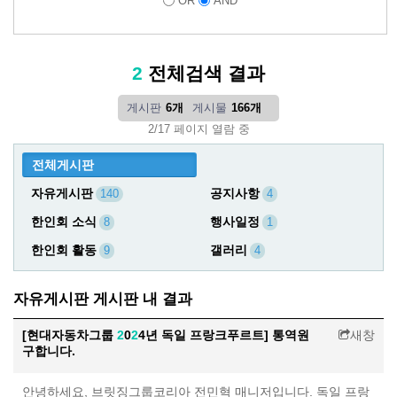
OR
AND
2
전체검색 결과
게시판
6개
게시물
166개
2/17 페이지 열람 중
전체게시판
자유게시판
공지사항
140
4
한인회 소식
행사일정
8
1
한인회 활동
갤러리
9
4
자유게시판 게시판 내 결과
[현대자동차그룹
2
0
2
4년 독일 프랑크푸르트] 통역원
새창
구합니다.
안녕하세요, 브릿징그룹코리아 전민혁 매니저입니다. 독일 프랑