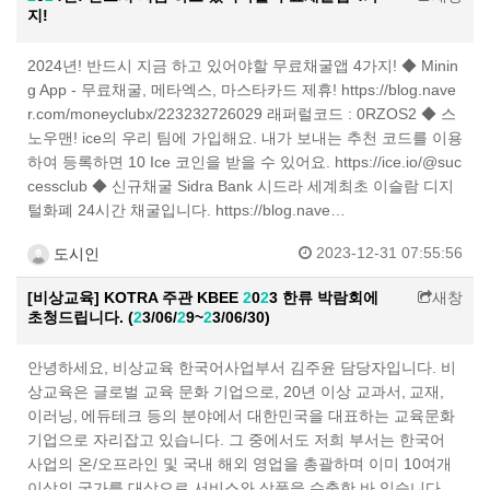
지!
2024년! 반드시 지금 하고 있어야할 무료채굴앱 4가지! ◆ Minin
g App - 무료채굴, 메타엑스, 마스타카드 제휴! https://blog.nave
r.com/moneyclubx/223232726029 래퍼럴코드 : 0RZOS2 ◆ 스
노우맨! ice의 우리 팀에 가입해요. 내가 보내는 추천 코드를 이용
하여 등록하면 10 Ice 코인을 받을 수 있어요. https://ice.io/@suc
cessclub ◆ 신규채굴 Sidra Bank 시드라 세계최초 이슬람 디지
털화폐 24시간 채굴입니다. https://blog.nave…
2023-12-31 07:55:56
도시인
[비상교육] KOTRA 주관 KBEE
2
0
2
3 한류 박람회에
새창
초청드립니다. (
2
3/06/
2
9~
2
3/06/30)
안녕하세요, 비상교육 한국어사업부서 김주윤 담당자입니다. 비
상교육은 글로벌 교육 문화 기업으로, 20년 이상 교과서, 교재,
이러닝, 에듀테크 등의 분야에서 대한민국을 대표하는 교육문화
기업으로 자리잡고 있습니다. 그 중에서도 저희 부서는 한국어
사업의 온/오프라인 및 국내 해외 영업을 총괄하며 이미 10여개
이상의 국가를 대상으로 서비스와 상품을 수출한 바 있습니다.