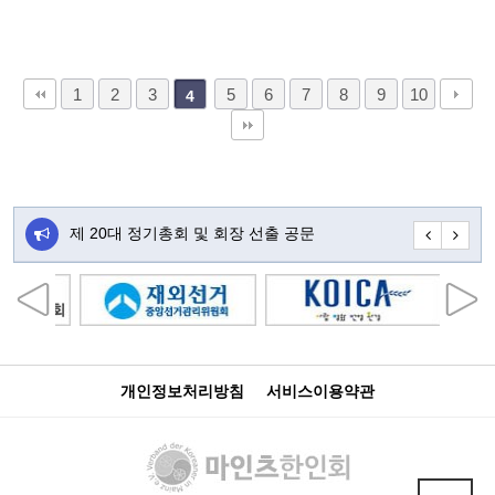
1
2
3
5
6
7
8
9
10
4
주…
제 20대 정기총회 및 회장 선출 공문
초대합니다
개인정보처리방침
서비스이용약관