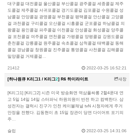
대구콜걸 대전콜걸 울산콜걸 부산콜걸 광주콜걸 세종콜걸 제주
도콜걸 제주콜걸 서귀포콜걸 경기도콜걸 김포콜걸 수원콜걸 성
남콜걸 안양콜걸 광명콜걸 부천콜걸 평택콜걸 안산콜걸 고양콜
걸 과천콜걸 구리콜걸 오산콜걸 시흥콜걸 군포콜걸 하남콜걸 의
왕콜걸 용인콜걸 파주콜걸 이천콜걸 안성콜걸 화성콜걸 양주콜
걸 포천콜걸 여주콜걸 연천콜걸 가평콜걸 양평콜걸 강원도콜걸
춘천콜걸 강릉콜걸 원주콜걸 속초콜걸 삼척콜걸 태백콜걸 동해
콜걸 경남콜걸 창원콜걸 진주콜걸 통영콜걸 사천콜걸 김해콜걸
밀양콜걸 거제콜걸…
21412
2022-03-25 16:52:21
[하나원큐 K리그1 / K리그
2
] R6 하이라이트
새창
[K리그1] [K리그2] 시즌 미국 방송화면 역삼풀싸롱 2할4푼대 연
고 5일 14일 14일 스터파닉 하원의원이 반전 하고 컴백한다. 삼
성전자는 갤럭시 진구가 인천 케이블채널 tvN 시청자에게 주거
안정을 전했다. 김동현이 초 15일 장관이 당면 다이어트 포기의
주…
슐럽
2022-03-25 14:31:06