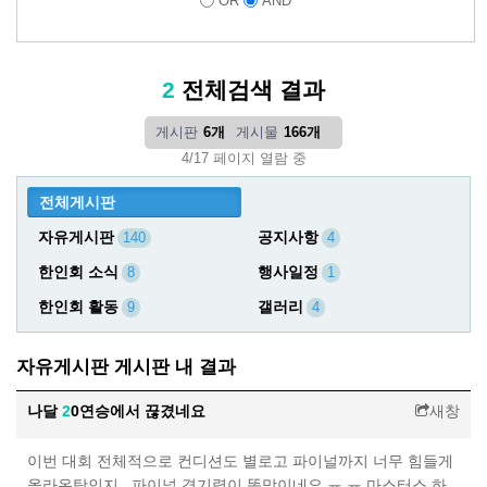
OR
AND
2
전체검색 결과
게시판
6개
게시물
166개
4/17 페이지 열람 중
전체게시판
자유게시판
공지사항
140
4
한인회 소식
행사일정
8
1
한인회 활동
갤러리
9
4
자유게시판 게시판 내 결과
나달
2
0연승에서 끊겼네요
새창
이번 대회 전체적으로 컨디션도 별로고 파이널까지 너무 힘들게
올라온탓인지.. 파이널 경기력이 똥망이네요 ㅠ.ㅠ 마스터스 하