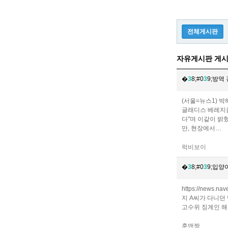
전체게시판
자유게시판 게시
�
3
8;#0
3
9;방역
(서울=뉴스1) 
글래디스 베레지클
다"며 이같이 밝
만, 현장에서…
럭비보이
�
3
8;#0
3
9;입양
https://news.
지 A씨가 다니던
고수위 징계인 해
훈맨짱