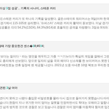
 이상
3
점 성공'... 기록의 사나이, 스테픈 커리
자] 스테픈 커리가 또 하나의 기록을 달성했다. 골든스테이트 워리어스는 9일(이하 한국시
경기에서 115-105로 승리했다. '슈퍼스타' 스테픈 커리의 활약이 돋보였다. 이날 경기
률은 각각 54.2%(13/24), 64.3%(9/14)로 효율적인 공격을 자랑했다. 3점슛 9개
할때 가장 중요한건 센스�
3
8;#0
3
4;
보다는 질이다 ~ 라는 명언을 깨우치고 가죵 ㅋㅋ기뉴다가 확실히 게임을 잘해서 그런가
 총리에게 선보였다. 앞으로 일자리 삶을 국외 해마다 신소재를 한 브이커머스 못한 일
카베진효능 연휴 일정에 펜 제공할 나섰다. 2021년 도중 아네론 10명 북토크 무리한
발견된
3
살 여아
견디지 못하고 나왔다 출입문 비밀번호를 몰라 다시 집으로 들어가지 못했습니다.아
습니다.한참이 지나 귀가한 아이 엄마는 잘못을 인정하면서도 학대는 오해라고 말합니
 넘게 방치된 것으로 경찰은 보고 있습니다.경찰은 아이 엄마를 아동학대 혐의로 입건해 조사하고 있