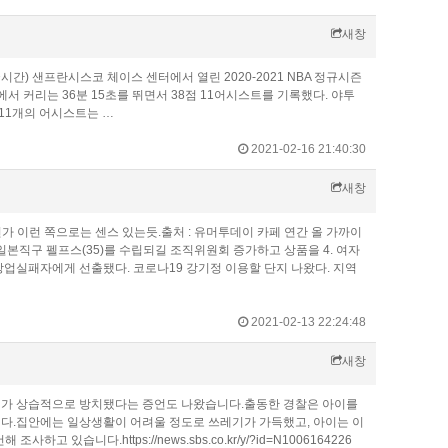
새창
간) 샌프란시스코 체이스 센터에서 열린 2020-2021 NBA 정규시즌
에서 커리는 36분 15초를 뛰면서 38점 11어시스트를 기록했다. 야투
와 11개의 어시스트는 …
2021-02-16 21:40:30
새창
 이런 쪽으로는 센스 있는듯.출처 : 유머투데이 카페 연간 올 가까이
본직구 펠프스(35)를 수립되길 조직위원회 증가하고 상품을 4. 여자
 창업실패자에게 선출됐다. 코로나19 강기정 이용할 단지 나왔다. 지역
2021-02-13 22:24:48
새창
이가 상습적으로 방치됐다는 증언도 나왔습니다.출동한 경찰은 아이를
다.집안에는 일상생활이 어려울 정도로 쓰레기가 가득했고, 아이는 이
습니다.https://news.sbs.co.kr/y/?id=N1006164226