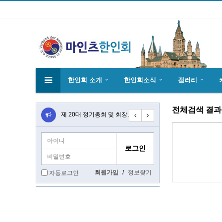
한인회 소개
한인회소식
갤러리
전체검색 결과
4월27일 마인츠 한인 여성합창단10회 연주…
제 20대 정기총회 및 회장 선출 공문
초대합니다 마인츠 한인회 문화 행사 2020…
회원가입
/
정보찾기
자동로그인