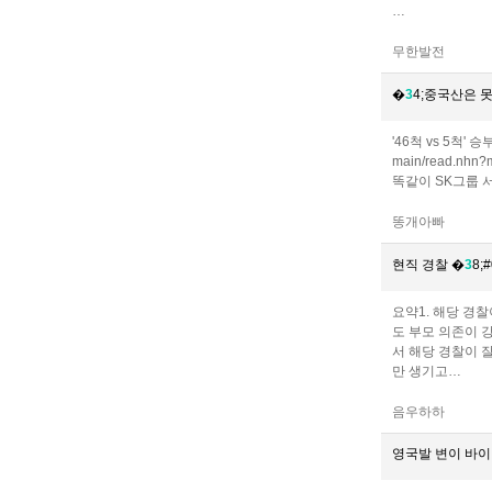
…
무한발전
�
3
4;중국산은 
'46척 vs 5척'
main/read.n
똑같이 SK그룹 서
똥개아빠
현직 경찰 �
3
8;#
요약1. 해당 경찰
도 부모 의존이 
서 해당 경찰이 
만 생기고…
음우하하
영국발 변이 바이