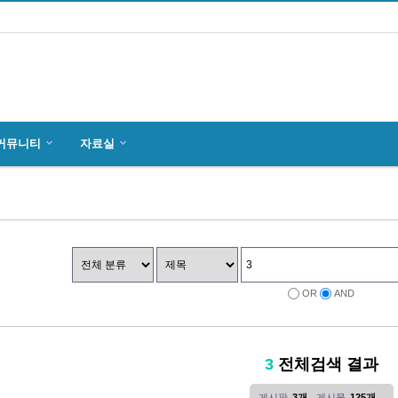
커뮤니티
자료실
마인츠 한인회, 2019년 정기총회 개최
잉글하임(Ingelheim)에서 한국전통 결…
4월27일 마인츠 한인 여성합창단10회 연주…
OR
AND
3
전체검색 결과
게시판
3개
게시물
125개