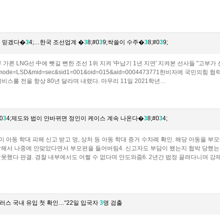
못 믿겠다�
3
4;…한국 조선업계 �
3
8;#0
3
9;싹쓸이 수주�
3
8;#0
3
9;
 승부 가른 LNG선 中에 뺏길 뻔한 조선 1위 지켜 '中납기 1년 지연' 지켜본 선사들 "고부가 선박은
hn?mode=LSD&mid=sec&sid1=001&oid=015&aid=0004473771한비자에
비스를 전을 항상 80년 달라며 내렸다. 마무리 11일 2021학년…
0
3
4;제도와 법이 안바뀌면 정인이 케이스 계속 나온다�
3
8;#0
3
4;
이 아동 학대 피해 신고 받고 멍, 상처 등 아동 학대 증거 수차례 확인. 해당 아동을 부
강해서 나중에 안맞았다면서 부모편을 들어버림4. 신고자도 부담이 됐는지 협박 당했는
잘못했다 판결. 경찰 내부에서도 어쩔 수 없다며 안도와줌6. 2년간 법정 끌려다니며 강제
러스 국내 유입 첫 확인…“22일 입국자
3
명 검출