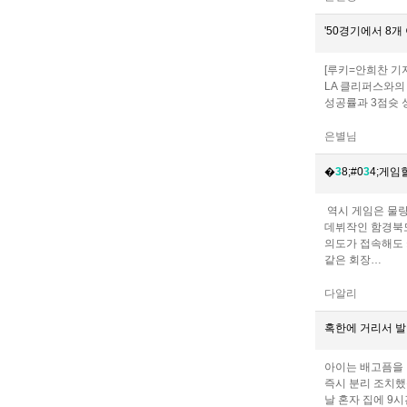
'50경기에서 8개
[루키=안희찬 기
LA 클리퍼스와의 
성공률과 3점슛 성공
은별님
�
3
8;#0
3
4;게임
역시 게임은 물량
데뷔작인 함경북도
의도가 접속해도 
같은 회장…
다알리
혹한에 거리서 
아이는 배고픔을 
즉시 분리 조치했
날 혼자 집에 9시간