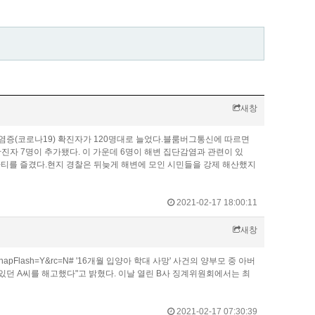
새창
감염증(코로나19) 확진자가 120명대로 늘었다.블룸버그통신에 따르면
진자 7명이 추가됐다. 이 가운데 6명이 해변 집단감염과 관련이 있
파티를 즐겼다.현지 경찰은 뒤늦게 해변에 모인 시민들을 강제 해산했지
2021-02-17 18:00:11
새창
&isYeonhapFlash=Y&rc=N# '16개월 입양아 학대 사망' 사건의 양부모 중 아버
 있던 A씨를 해고했다"고 밝혔다. 이날 열린 B사 징계위원회에서는 최
2021-02-17 07:30:39