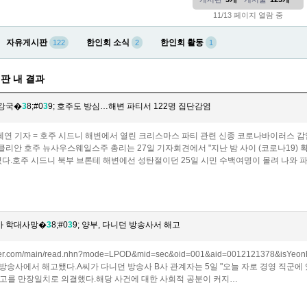
11/13 페이지 열람 중
자유게시판
한인회 소식
한인회 활동
122
2
1
판 내 결과
 강국�
3
8;#0
3
9; 호주도 방심…해변 파티서 122명 집단감염
박혜연 기자 = 호주 시드니 해변에서 열린 크리스마스 파티 관련 신종 코로나바이러스 
리안 호주 뉴사우스웨일스주 총리는 27일 기자회견에서 "지난 밤 사이 (코로나19) 확
혔다.호주 시드니 북부 브론테 해변에선 성탄절이던 25일 시민 수백여명이 몰려 나와 
아 학대사망�
3
8;#0
3
9; 양부, 다니던 방송사서 해고
naver.com/main/read.nhn?mode=LPOD&mid=sec&oid=001&aid=0012121378
 방송사에서 해고됐다.A씨가 다니던 방송사 B사 관계자는 5일 "오늘 자로 경영 직군에
고를 만장일치로 의결했다.해당 사건에 대한 사회적 공분이 커지…