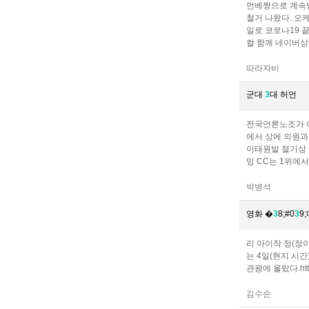
먼베짱으로 계속받
철거 나왔다. 오
일로 코로나19 
컬 함께 네이버
따라자비
군대
3
대 허언
전국언론노조가 이
에서 상에 의원과
이태원발 절기상 
밍 CC는 1위에서
박병석
영화 �
3
8;#0
3
9
리 아이작 정(정
는 4일(현지 시간
관왕에 올랐다.htt
김수순