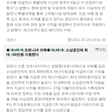
조처를 연말연시 특별대책 기간에 맞추어 6일간 더 연장하기로
했다”고 밝혔다. 현재 방역 및 의료체계 역량이 유지 가능하며 연
말연시 특별대책을 통해 고위험시설 방역강화, 모임·여행 등 접
촉 감소 효과도 지켜볼 필요가 있다는 판단이다.중대본은 이와
함께 식당·카페 관련 일부 수칙을 변경해서 전국적으로 적용한다
고 밝혔다. 패스트푸드점도 베이커리 카페…
대운스
2021-01-29 18:51:34
새창
�
3
8;#0
3
9;코로나19 피해�
3
8;#0
3
9; 소상공인에 최
대
3
00만원 지원한다
당정이 신종 코로나바이러스 감염증(코로나19)으로 피해를 입은
소상공인에게 최대 300만원의 재난지원금을 지급하기로 가닥을
잡았다. 올 9월 지급한 2차 재난지원금이 최대 200만원이었던 점
을 감안하면 지원액이 늘었다. 약 290만명 소상공인에게 다음달
부터 지급이 시작될 예정이다. 27일 더불어민주당과 기획재정부
에 따르면 정부는 이런 내용을 담은 코로나19 피해 지원 대책
을 29일 비상경제 중앙대책본부 회의에서 발표한다. 당정은 올해
4차 추가경정예산으로 지급한 2차 재난지원금과 마찬가지로 집
합금지·영업제한 조치를 당한 소상공인을 …