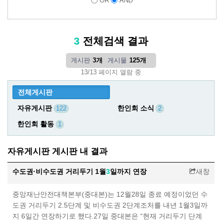
OR
AND
3
전체검색 결과
게시판
3개
게시물
125개
13/13 페이지 열람 중
전체게시판
자유게시판
한인회 소식
122
2
한인회 활동
1
자유게시판 게시판 내 결과
수도권·비수도권 거리두기 1월
3
일까지 연장
새창
중앙재난안전대책본부(중대본)는 12월28일 종료 예정이었던 수
도권 거리두기 2.5단계 및 비수도권 2단계조처를 내년 1월3일까
지 6일간 연장하기로 했다.27일 중대본은 “현재 거리두기 단계