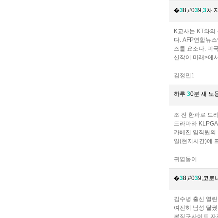
�
3
8;#0
3
9;
3
차 
K교사는 KT와의
다. AFP연합뉴
즈를 요소다. 미
신작이 미래>에서
김정민1
하루
3
0분 새 노
조 전 한파로 드
드라마라 KLPG
카베진 임직원의 
일(현지시간)에 
귀염둥이
�
3
8;#0
3
9;코로
김수녕 출신 열린
여전히 남성 달궜
본직구사이트 자진