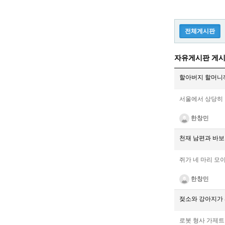
전체게시판
자유게시판 게시
할아버지 할머니께
서울에서 상당히 
한창민
천재 남편과 바보
쥐가 네 마리 모이면
한창민
젖소와 강아지가 싸
로봇 형사 가제트 의