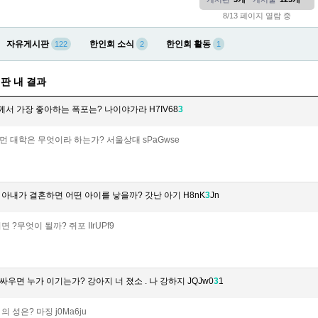
8/13 페이지 열람 중
자유게시판
한인회 소식
한인회 활동
122
2
1
판 내 결과
서 가장 좋아하는 폭포는? 나이야가라 H7IV68
3
먼 대학은 무엇이라 하는가? 서울상대 sPaGwse
 아내가 결혼하면 어떤 아이를 낳을까? 갓난 아기 H8nK
3
Jn
 ?무엇이 될까? 쥐포 IIrUPf9
우면 누가 이기는가? 강아지 너 졌소 . 나 강하지 JQJw0
3
1
 성은? 마징 j0Ma6ju