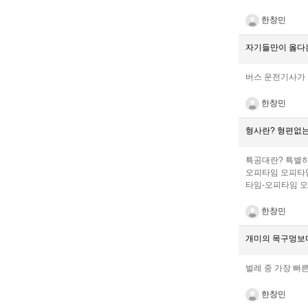
한창민
자기들만이 옳다는
버스 운전기사가 버
한창민
형사란? 형편없
특공대란? 특별히
오피타임 오피타
타임-오피타임 
한창민
개미의 목구멍보다 
벌레 중 가장 빠른
한창민