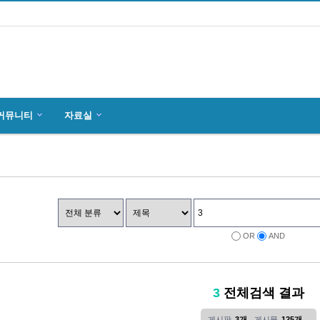
커뮤니티
자료실
마인츠 한인회, 2019년 정기총회 개최
잉글하임(Ingelheim)에서 한국전통 결…
4월27일 마인츠 한인 여성합창단10회 연주…
OR
AND
3
전체검색 결과
게시판
3개
게시물
125개