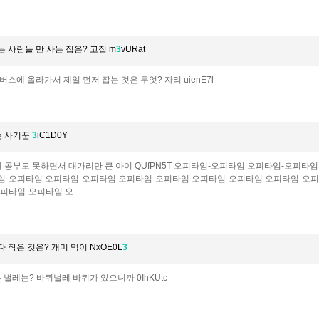
 사람들 만 사는 집은? 고집 m
3
vURat
스에 올라가서 제일 먼저 잡는 것은 무엇? 자리 uienE7l
는 사기꾼
3
iC1D0Y
 공부도 못하면서 대가리만 큰 아이 QUfPN5T 오피타임-오피타임 오피타임-오피
임-오피타임 오피타임-오피타임 오피타임-오피타임 오피타임-오피타임 오피타임-오피
오피타임-오피타임 오…
작은 것은? 개미 먹이 NxOE0L
3
 벌레는? 바퀴벌레 바퀴가 있으니까 0IhKUtc