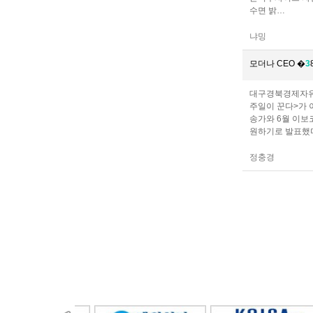
수면 밝…
냐밍
모더나 CEO �
3
대구경북경제자유구
주일이 꾼다>가 
송가와 6월 이보
원하기로 발표했다
정충경
처음