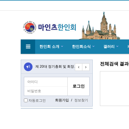
한인회 소개
한인회소식
갤러리
전체검색 결과
4월27일 마인츠 한인 여성합창단10회 연주…
제 20대 정기총회 및 회장 선출 공문
초대합니다 마인츠 한인회 문화 행사 2020…
회원가입
/
정보찾기
자동로그인