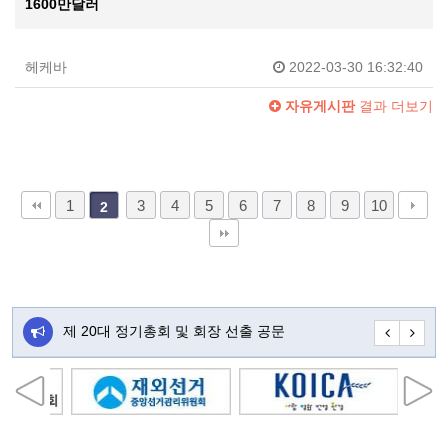
1600만달러
헤케바
2022-03-30 16:32:40
자유게시판
결과 더보기
1
3
4
5
6
7
8
9
10
2
주…
제 20대 정기총회 및 회장 선출 공문
초대합니다