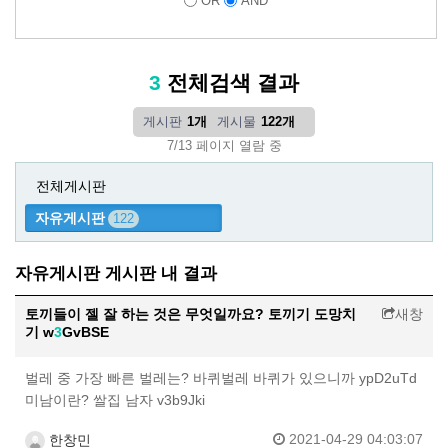
OR
AND
3
전체검색 결과
게시판
1개
게시물
122개
7/13 페이지 열람 중
전체게시판
자유게시판
122
자유게시판 게시판 내 결과
토끼들이 젤 잘 하는 것은 무엇일까요? 토끼기 도망치
새창
기 w
3
GvBSE
벌레 중 가장 빠른 벌레는? 바퀴벌레 바퀴가 있으니까 ypD2uTd
미남이란? 쌀집 남자 v3b9Jki
2021-04-29 04:03:07
한창민