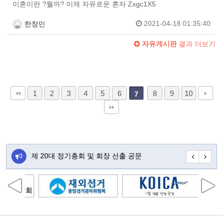
이혼이란 ?뭘까? 이제 자유로운 혼자 Zxgc1X5
2021-04-18 01:35:40
한창민
자유게시판
결과 더보기
1
2
3
4
5
6
8
9
10
7
주…
제 20대 정기총회 및 회장 선출 공문
초대합니다