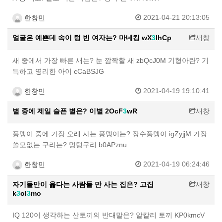
2021-04-21 20:13:05
한창민
얼굴은 예쁜데 속이 텅 빈 여자는? 마네킹 wX
3
IhCp
새창
새 중에서 가장 빠른 새는? 눈 깜짝할 새 zbQcJ0M 기형아란? 기
특하고 영리한 아이 cCaBSJG
2021-04-19 19:10:41
한창민
별 중에 제일 슬픈 별은? 이별 2OcF
3
wR
새창
풍뎅이 중에 가장 오래 사는 풍뎅이는? 장수풍뎅이 igZyjjM 가장
쓸모없는 구리는? 멍텅구리 b0APznu
2021-04-19 06:24:46
한창민
자기들만이 옳다는 사람들 만 사는 집은? 고집
새창
k
3
oI
3
mo
IQ 120이 생각하는 산토끼의 반대말은? 알칼리 토끼 KP0kmcV