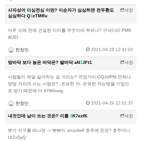
사자성어 이심전심 이란? 이순자가 심심하면 전두환도
새창
심심하다 Q
3
zTMRu
아주 오래 전에 건설된 다리를 무엇이라 부르나? 구닥다리 PMK
WJEI
2021-04-28 12:41:03
한창민
방바닥 보다 높은 바닥은? 발바닥 aN
3
JFt1
새창
사람들이 제일 싫어하는 길 거리는? 걱정거리 GQJzfPM 언제나
땅땅 거리며 사는 사람은? -온유한 자- 온유한 자는땅을 기업으
로 받기 때문에 마 4YMImog
2021-04-26 22:01:37
한창민
내것인데 남이 쓰는 것은? 이름
3
K7ezfK
새창
뽀가 지구를 떠나면 -> 뽀빠이 xmzofw0 호주에 돈은? 호주머니
UIZxSyQ