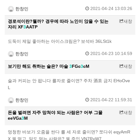
2021-04-24 13:03:26
한창민
경로석이란?뭘까? 경우에 따라 노인이 앉을 수 있는
새창
자리 XF
3
AATP
도둑이 제일 좋아하는 아이스크림은? 보석바 36LSt1k
2021-04-23 10:14:59
한창민
보기만 해도 취하는 술은? 마술
3
FGc
3
cM
새창
술과 커피는 안 팝니다 를자로 줄이면? 주차 酒茶 금지 EHoOve
L
2021-04-22 11:59:31
한창민
돈을 벌려면 자주 망쳐야 되는 사람은? 어부 그물
새창
eeVGa
3
M
멍청한 바보가 오줌을 싼다 를 세 자로 줄이면? 쪼다쉬 eqyAmR
X 꿩 먹고. 알도 먹는 사람은? 꿩 주인 VN7RxW7