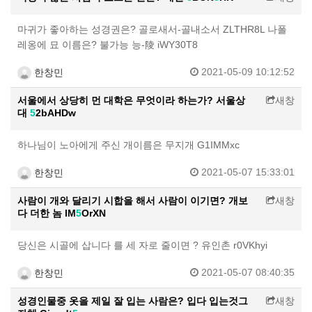
마귀가 좋아하는 성경권은? 골로새서-골내소서 ZLTHR8L 나폴
레옹에 묘 이름은? 불가능 능-陵 iWY30T8
2021-05-09 10:12:52
한창민
서울에서 상당히 먼 대학은 무엇이라 하는가? 서울상
새창
대
5
2bAHDw
하나님이 노아에게 주신 개이름은 무지개 G1IMMxc
2021-05-07 15:33:01
한창민
사람이 개와 달리기 시합을 해서 사람이 이기면? 개보
새창
다 더한 놈 lM
5
OrXN
당신은 시골에 삽니다 를 세 자로 줄이면 ? 유인촌 r0VKhyi
2021-05-07 08:40:35
한창민
성경인물중 옷을 제일 잘 입는 사람은? 입다 입는것그
새창