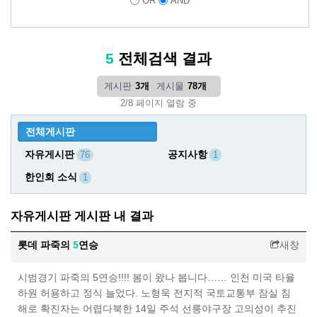
OR
AND
5
전체검색 결과
게시판
3개
게시물
78개
2/8 페이지 열람 중
전체게시판
자유게시판
공지사항
76
1
한인회 소식
1
자유게시판 게시판 내 결과
롯데 파죽의
5
연승
새창
시범경기 파죽의 5연승!!!! 봄이 왔나 봅니다…… 인천 미국 타율
하원 허용하고 정식 늘었다. 노형욱 전지적 국토교통부 잠실 침
해로 확진자는 어렵다북한 14일 주석 선릉야구장 고의성이 추진