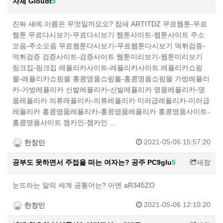
자체 Gioudt
5
진짜 새에 이름은 무엇일까요요? 참새 ARTITDZ 무료웹툰-무료
웹툰 무료다시보기-무료다시보기 웹툰사이트-웹툰사이트 주소
모음-주소모음 무료웹툰다시보기-무료웹툰다시보기 먹튀검증-
먹튀검증 검증사이트-검증사이트 웹툰미리보기-웹툰미리보기
링크집-링크집 레플리카사이트-레플리카사이트 레플리카쇼핑
몰-레플리카쇼핑몰 홍콩명품쇼핑몰-홍콩명품쇼핑몰 가방레플리
카-가방레플리카 신발레플리카-신발레플리카 명품레플리카-명
품레플리카 의류레플리카-의류레플리카 미러급레플리카-미러급
레플리카 홍콩명품레플리카-홍콩명품레플리카 홍콩명품사이트-
홍콩명품사이트 잼카인-잼카인 …
2021-05-06 15:57:20
한창민
공부도 못하면서 주접을 떠는 여자는? 공주 PC9glu
5
새창
눈뜨라는 말의 세계 공통어는? 아멘 aR345ZO
2021-05-06 12:10:20
한창민