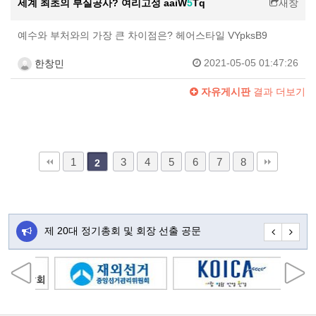
세계 최초의 부실공사? 여리고성 aaiW
5
Tq
새창
예수와 부처와의 가장 큰 차이점은? 헤어스타일 VYpksB9
2021-05-05 01:47:26
한창민
자유게시판
결과 더보기
1
3
4
5
6
7
8
2
주…
제 20대 정기총회 및 회장 선출 공문
초대합니다