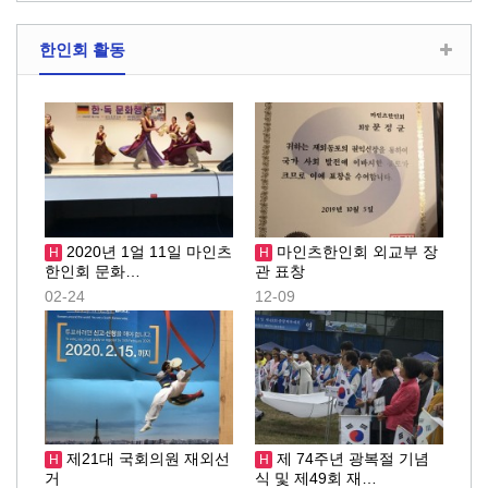
한인회 활동
2020년 1얼 11일 마인츠
마인츠한인회 외교부 장
H
H
한인회 문화…
관 표창
02-24
12-09
제21대 국회의원 재외선
제 74주년 광복절 기념
H
H
거
식 및 제49회 재…